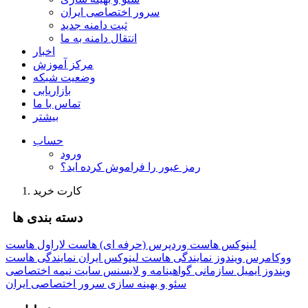
سرور اختصاصی ایران
ثبت دامنه جدید
انتقال دامنه به ما
اخبار
مرکز آموزش
وضعیت شبکه
بازاریابی
تماس با ما
بیشتر
حساب
ورود
رمز عبور را فراموش کرده اید؟
کارت خرید
دسته بندی ها
لینوکس
هاست وردپرس (حرفه ای)
هاست لاراول
هاست
ووکامرس
ویندوز
نمایندگی هاست لینوکس ایران
نمایندگی هاست
ویندوز
ایمیل سازمانی
گواهینامه و لایسنس
سایت نیمه اختصاصی
سئو و بهینه سازی
سرور اختصاصی ایران